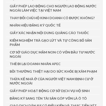
GIẤY PHÉP LAO ĐỘNG CHO NGƯỜI LAO ĐỘNG NƯỚC
NGOÀI LÀM VIỆC TẠI VIỆT NAM
THAY ĐỔI CHỦ HỘ KINH DOANH CÓ ĐƯỢC KHÔNG?
NHÃN HIỆU ĐĂNG KÝ QUỐC TẾ
GIẤY XÁC NHẬN NỘI DUNG QUẢNG CÁO THUỐC
KIỂM NGHIỆM TRÀ GẠO LỨT VÀ TỰ CÔNG BỐ SẢN
PHẨM
CƠ SỞ GIÁO DỤC MẦM NON CÓ VỐN ĐẦU TƯ NƯỚC
NGOÀI
THẺ ĐI LẠI DOANH NHÂN APEC
BỒI THƯỜNG THIỆT HẠI DO SỨC KHỎE BỊ XÂM PHẠM
THỪA KẾ NHÀ Ở CỦA NGƯỜI VIỆT NAM ĐỊNH CƯ Ở
NƯỚC NGOÀI
GIẤY PHÉP HOẠT ĐỘNG CƠ SỞ DỊCH VỤ HỘ SINH
ĐĂNG KÝ SANG TÊN TÀI SẢN GÓP VỐN LÀ Ô TÔ
GIAO DỊCH DÂN SỰ CÓ ĐIỀU KIỆN VÀ THỰC TIỄN XÉT