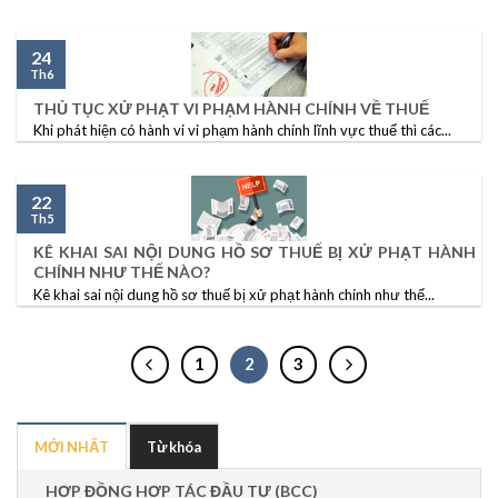
24
Th6
THỦ TỤC XỬ PHẠT VI PHẠM HÀNH CHÍNH VỀ THUẾ
Khi phát hiện có hành vi vi phạm hành chính lĩnh vực thuế thì các...
22
Th5
KÊ KHAI SAI NỘI DUNG HỒ SƠ THUẾ BỊ XỬ PHẠT HÀNH
CHÍNH NHƯ THẾ NÀO?
Kê khai sai nội dung hồ sơ thuế bị xử phạt hành chính như thế...
1
2
3
MỚI NHẤT
Từ khóa
HỢP ĐỒNG HỢP TÁC ĐẦU TƯ (BCC)