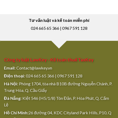
Tư vấn luật và kế toán miễn phí
024 665 65 366 | 0967 591 128
Công ty luật LawKey - Kế toán thuế TaxKey
Email:
Contact@lawkey.vn
Điện thoại:
024 665 65 366 | 0967 591 128
Hà Nội:
Phòng 1704, tòa nhà B10B đường Nguyễn Chánh, P.
Trung Hòa, Q. Cầu Giấy
Đà Nẵng:
Kiệt 546 (H5/1/8) Tôn Đản, P. Hòa Phát, Q. Cẩm
Lệ
Hồ Chí Minh:
26 đường 04, KDC Cityland Park Hills, P10, Q