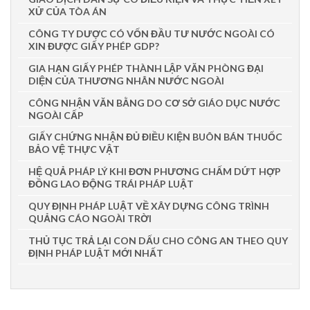
XỬ CỦA TÒA ÁN
CÔNG TY DƯỢC CÓ VỐN ĐẦU TƯ NƯỚC NGOÀI CÓ
XIN ĐƯỢC GIẤY PHÉP GDP?
GIA HẠN GIẤY PHÉP THÀNH LẬP VĂN PHÒNG ĐẠI
DIỆN CỦA THƯƠNG NHÂN NƯỚC NGOÀI
CÔNG NHẬN VĂN BẰNG DO CƠ SỞ GIÁO DỤC NƯỚC
NGOÀI CẤP
GIẤY CHỨNG NHẬN ĐỦ ĐIỀU KIỆN BUÔN BÁN THUỐC
BẢO VỆ THỰC VẬT
HỆ QUẢ PHÁP LÝ KHI ĐƠN PHƯƠNG CHẤM DỨT HỢP
ĐỒNG LAO ĐỘNG TRÁI PHÁP LUẬT
QUY ĐỊNH PHÁP LUẬT VỀ XÂY DỰNG CÔNG TRÌNH
QUẢNG CÁO NGOÀI TRỜI
THỦ TỤC TRẢ LẠI CON DẤU CHO CÔNG AN THEO QUY
ĐỊNH PHÁP LUẬT MỚI NHẤT