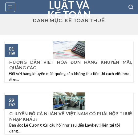
LUẬT VÀ
Skip
to
KẾ TOÁN
content
DANH MỤC:
KẾ TOÁN THUẾ
01
Th8
HƯỚNG DẪN VIẾT HÓA ĐƠN HÀNG KHUYẾN MÃI,
QUẢNG CÁO
Đối với hàng khuyến mãi, quảng cáo không thu tiền thì cách viết hóa
đơn...
29
Th7
CHUYỂN ĐỒ CÁ NHÂN VỀ VIỆT NAM CÓ PHẢI NỘP THUẾ
NHẬP KHẨU?
Bạn đọc Lê Cương gửi câu hỏi như sau đến Lawkey: Hiện tại tôi
đang...