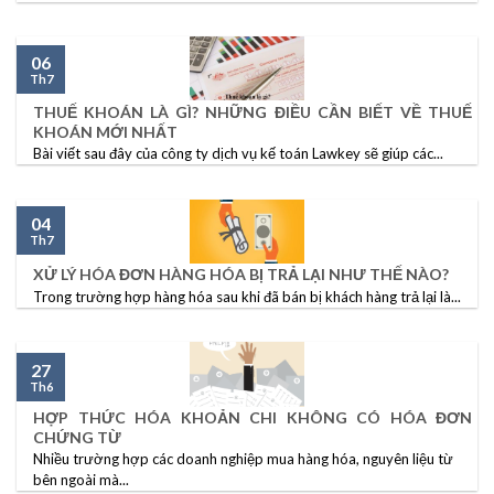
06
Th7
THUẾ KHOÁN LÀ GÌ? NHỮNG ĐIỀU CẦN BIẾT VỀ THUẾ
KHOÁN MỚI NHẤT
Bài viết sau đây của công ty dịch vụ kế toán Lawkey sẽ giúp các...
04
Th7
XỬ LÝ HÓA ĐƠN HÀNG HÓA BỊ TRẢ LẠI NHƯ THẾ NÀO?
Trong trường hợp hàng hóa sau khi đã bán bị khách hàng trả lại là...
27
Th6
HỢP THỨC HÓA KHOẢN CHI KHÔNG CÓ HÓA ĐƠN
CHỨNG TỪ
Nhiều trường hợp các doanh nghiệp mua hàng hóa, nguyên liệu từ
bên ngoài mà...