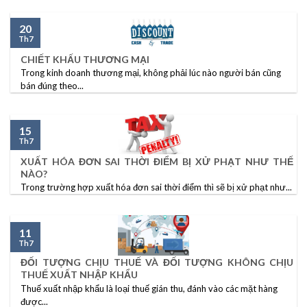
20
Th7
CHIẾT KHẤU THƯƠNG MẠI
Trong kinh doanh thương mại, không phải lúc nào người bán cũng
bán đúng theo...
15
Th7
XUẤT HÓA ĐƠN SAI THỜI ĐIỂM BỊ XỬ PHẠT NHƯ THẾ
NÀO?
Trong trường hợp xuất hóa đơn sai thời điểm thì sẽ bị xử phạt như...
11
Th7
ĐỐI TƯỢNG CHỊU THUẾ VÀ ĐỐI TƯỢNG KHÔNG CHỊU
THUẾ XUẤT NHẬP KHẨU
Thuế xuất nhập khẩu là loại thuế gián thu, đánh vào các mặt hàng
được...