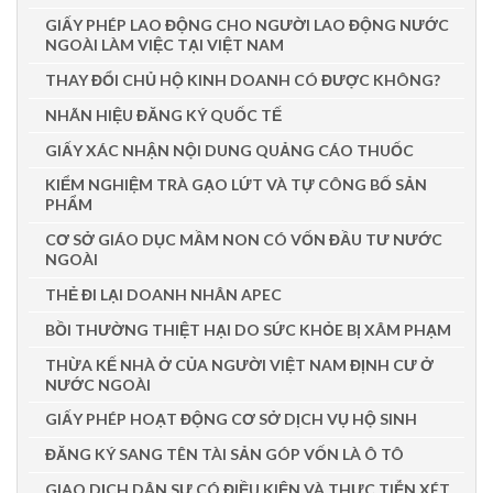
GIẤY PHÉP LAO ĐỘNG CHO NGƯỜI LAO ĐỘNG NƯỚC
NGOÀI LÀM VIỆC TẠI VIỆT NAM
THAY ĐỔI CHỦ HỘ KINH DOANH CÓ ĐƯỢC KHÔNG?
NHÃN HIỆU ĐĂNG KÝ QUỐC TẾ
GIẤY XÁC NHẬN NỘI DUNG QUẢNG CÁO THUỐC
KIỂM NGHIỆM TRÀ GẠO LỨT VÀ TỰ CÔNG BỐ SẢN
PHẨM
CƠ SỞ GIÁO DỤC MẦM NON CÓ VỐN ĐẦU TƯ NƯỚC
NGOÀI
THẺ ĐI LẠI DOANH NHÂN APEC
BỒI THƯỜNG THIỆT HẠI DO SỨC KHỎE BỊ XÂM PHẠM
THỪA KẾ NHÀ Ở CỦA NGƯỜI VIỆT NAM ĐỊNH CƯ Ở
NƯỚC NGOÀI
GIẤY PHÉP HOẠT ĐỘNG CƠ SỞ DỊCH VỤ HỘ SINH
ĐĂNG KÝ SANG TÊN TÀI SẢN GÓP VỐN LÀ Ô TÔ
GIAO DỊCH DÂN SỰ CÓ ĐIỀU KIỆN VÀ THỰC TIỄN XÉT