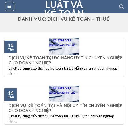
LUẬT VÀ
Skip
to
KẾ TOÁN
content
DANH MỤC:
DỊCH VỤ KẾ TOÁN – THUẾ
16
Th8
DỊCH VỤ KẾ TOÁN TẠI ĐÀ NẴNG UY TÍN CHUYÊN NGHIỆP
CHO DOANH NGHIỆP
LawKey cung cấp dịch vụ kế toán tại Đà Nẵng uy tín chuyên nghiệp
cho...
16
Th8
DỊCH VỤ KẾ TOÁN TẠI HÀ NỘI UY TÍN CHUYÊN NGHIỆP
CHO DOANH NGHIỆP
LawKey cung cấp dịch vụ kế toán tại Hà Nội uy tín chuyên nghiệp
cho...