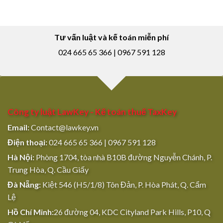
Tư vấn luật và kế toán miễn phí
024 665 65 366 | 0967 591 128
Công ty luật LawKey - Kế toán thuế TaxKey
Email:
Contact@lawkey.vn
Điện thoại:
024 665 65 366 | 0967 591 128
Hà Nội:
Phòng 1704, tòa nhà B10B đường Nguyễn Chánh, P.
Trung Hòa, Q. Cầu Giấy
Đà Nẵng:
Kiệt 546 (H5/1/8) Tôn Đản, P. Hòa Phát, Q. Cẩm
Lệ
Hồ Chí Minh:
26 đường 04, KDC Cityland Park Hills, P10, Q