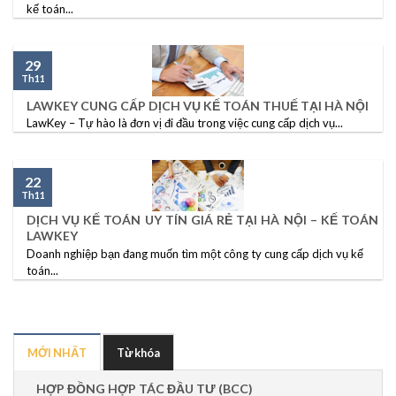
kế toán...
29
Th11
LAWKEY CUNG CẤP DỊCH VỤ KẾ TOÁN THUẾ TẠI HÀ NỘI
LawKey – Tự hào là đơn vị đi đầu trong việc cung cấp dịch vụ...
22
Th11
DỊCH VỤ KẾ TOÁN UY TÍN GIÁ RẺ TẠI HÀ NỘI – KẾ TOÁN
LAWKEY
Doanh nghiệp bạn đang muốn tìm một công ty cung cấp dịch vụ kế
toán...
MỚI NHẤT
Từ khóa
HỢP ĐỒNG HỢP TÁC ĐẦU TƯ (BCC)