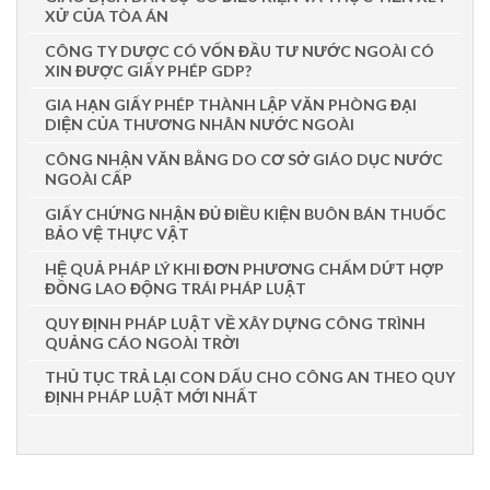
XỬ CỦA TÒA ÁN
CÔNG TY DƯỢC CÓ VỐN ĐẦU TƯ NƯỚC NGOÀI CÓ
XIN ĐƯỢC GIẤY PHÉP GDP?
GIA HẠN GIẤY PHÉP THÀNH LẬP VĂN PHÒNG ĐẠI
DIỆN CỦA THƯƠNG NHÂN NƯỚC NGOÀI
CÔNG NHẬN VĂN BẰNG DO CƠ SỞ GIÁO DỤC NƯỚC
NGOÀI CẤP
GIẤY CHỨNG NHẬN ĐỦ ĐIỀU KIỆN BUÔN BÁN THUỐC
BẢO VỆ THỰC VẬT
HỆ QUẢ PHÁP LÝ KHI ĐƠN PHƯƠNG CHẤM DỨT HỢP
ĐỒNG LAO ĐỘNG TRÁI PHÁP LUẬT
QUY ĐỊNH PHÁP LUẬT VỀ XÂY DỰNG CÔNG TRÌNH
QUẢNG CÁO NGOÀI TRỜI
THỦ TỤC TRẢ LẠI CON DẤU CHO CÔNG AN THEO QUY
ĐỊNH PHÁP LUẬT MỚI NHẤT