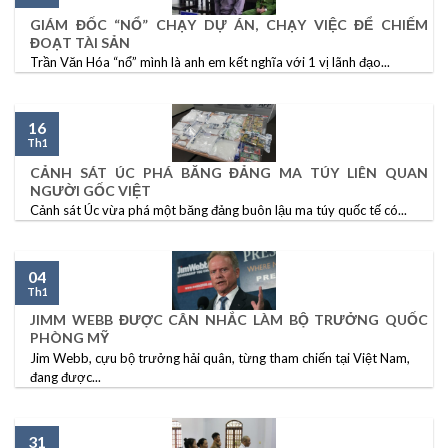
GIÁM ĐỐC “NỔ” CHẠY DỰ ÁN, CHẠY VIỆC ĐỂ CHIẾM
ĐOẠT TÀI SẢN
Trần Văn Hóa “nổ” mình là anh em kết nghĩa với 1 vị lãnh đạo...
16
Th1
CẢNH SÁT ÚC PHÁ BĂNG ĐẢNG MA TÚY LIÊN QUAN
NGƯỜI GỐC VIỆT
Cảnh sát Úc vừa phá một băng đảng buôn lậu ma túy quốc tế có...
04
Th1
JIMM WEBB ĐƯỢC CÂN NHẮC LÀM BỘ TRƯỞNG QUỐC
PHÒNG MỸ
Jim Webb, cựu bộ trưởng hải quân, từng tham chiến tại Việt Nam,
đang được...
31