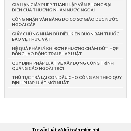
GIA HẠN GIẤY PHÉP THÀNH LẬP VĂN PHÒNG ĐẠI
DIỆN CỦA THƯƠNG NHÂN NƯỚC NGOÀI
CÔNG NHẬN VĂN BẰNG DO CƠ SỞ GIÁO DỤC NƯỚC
NGOÀI CẤP
GIẤY CHỨNG NHẬN ĐỦ ĐIỀU KIỆN BUÔN BÁN THUỐC
BẢO VỆ THỰC VẬT
HỆ QUẢ PHÁP LÝ KHI ĐƠN PHƯƠNG CHẤM DỨT HỢP
ĐỒNG LAO ĐỘNG TRÁI PHÁP LUẬT
QUY ĐỊNH PHÁP LUẬT VỀ XÂY DỰNG CÔNG TRÌNH
QUẢNG CÁO NGOÀI TRỜI
THỦ TỤC TRẢ LẠI CON DẤU CHO CÔNG AN THEO QUY
ĐỊNH PHÁP LUẬT MỚI NHẤT
Tư vấn luật và kế toán miễn phí