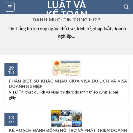
LUẬT VÀ
Skip
to
KẾ TOÁN
content
DANH MỤC:
TIN TỔNG HỢP
Tin Tổng hợp trong ngày: thời sự, kinh tế, pháp luật, doanh
nghiệp…
29
Th6
PHÂN BIỆT SỰ KHÁC NHAU GIỮA VISA DU LỊCH VÀ VISA
DOANH NGHIỆP
Visa/ Thị thực du lịch và visa/ thị thực doanh nghiệp cùng là loại
giấy...
13
Th6
KẾ HOẠCH HÀNH ĐỘNG HỖ TRỢ VÀ PHÁT TRIỂN DOANH