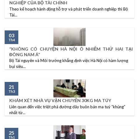
NGHIỆP CỦA BỘ TÀI CHÍNH
Theo kế hoạch hành động hỗ trợ và phát triển doanh nghiệp thì Bộ
Tài...
03
Th4
“KHÔNG CÓ CHUYỆN HÀ NỘI Ô NHIỄM THỨ HAI TẠI
ĐÔNG NAM Á”
Bộ Tài nguyên và Môi trường khẳng định việc Hà Nội có hàm lượng
bụi siêu...
21
Th3
KHÁM XÉT NHÀ VỤ VẬN CHUYỂN 30KG MA TÚY
Liên quan đến việc triệt phá đường dây buôn bán ma tuý “khủng”
nhất từ...
25
Th1