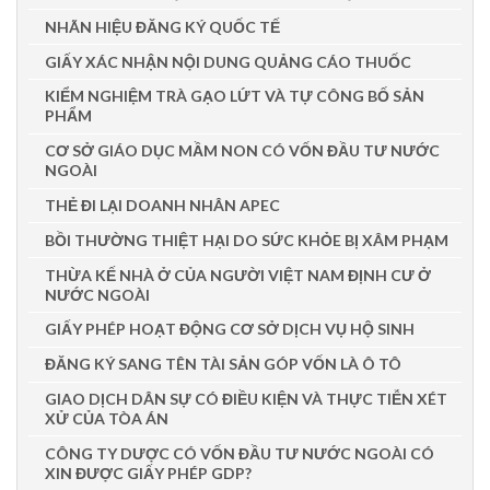
NHÃN HIỆU ĐĂNG KÝ QUỐC TẾ
GIẤY XÁC NHẬN NỘI DUNG QUẢNG CÁO THUỐC
KIỂM NGHIỆM TRÀ GẠO LỨT VÀ TỰ CÔNG BỐ SẢN
PHẨM
CƠ SỞ GIÁO DỤC MẦM NON CÓ VỐN ĐẦU TƯ NƯỚC
NGOÀI
THẺ ĐI LẠI DOANH NHÂN APEC
BỒI THƯỜNG THIỆT HẠI DO SỨC KHỎE BỊ XÂM PHẠM
THỪA KẾ NHÀ Ở CỦA NGƯỜI VIỆT NAM ĐỊNH CƯ Ở
NƯỚC NGOÀI
GIẤY PHÉP HOẠT ĐỘNG CƠ SỞ DỊCH VỤ HỘ SINH
ĐĂNG KÝ SANG TÊN TÀI SẢN GÓP VỐN LÀ Ô TÔ
GIAO DỊCH DÂN SỰ CÓ ĐIỀU KIỆN VÀ THỰC TIỄN XÉT
XỬ CỦA TÒA ÁN
CÔNG TY DƯỢC CÓ VỐN ĐẦU TƯ NƯỚC NGOÀI CÓ
XIN ĐƯỢC GIẤY PHÉP GDP?