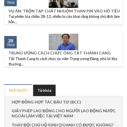
Th12
VỤ ÁN: TRỘN TẠP CHẤT NHUỘM THAN PIN VÀO HỒ TIÊU
Tại phiên tòa chiều 28-12, nhiều bị cáo khai rằng không chủ đích làm
hỗn...
28
Th12
TRUNG ƯƠNG CÁCH CHỨC ÔNG TẤT THÀNH CANG
Tất Thành Cang bị cách chức ủy viên Trung ương Đảng, phó bí thư
thường...
MỚI NHẤT
Từ khóa
HỢP ĐỒNG HỢP TÁC ĐẦU TƯ (BCC)
GIẤY PHÉP LAO ĐỘNG CHO NGƯỜI LAO ĐỘNG NƯỚC
NGOÀI LÀM VIỆC TẠI VIỆT NAM
THAY ĐỔI CHỦ HỘ KINH DOANH CÓ ĐƯỢC KHÔNG?