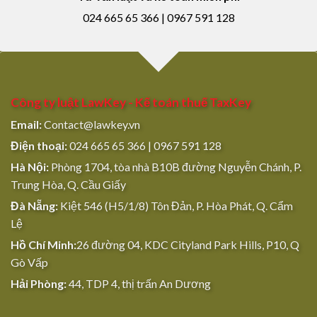
024 665 65 366 | 0967 591 128
Công ty luật LawKey - Kế toán thuế TaxKey
Email:
Contact@lawkey.vn
Điện thoại:
024 665 65 366 | 0967 591 128
Hà Nội:
Phòng 1704, tòa nhà B10B đường Nguyễn Chánh, P.
Trung Hòa, Q. Cầu Giấy
Đà Nẵng:
Kiệt 546 (H5/1/8) Tôn Đản, P. Hòa Phát, Q. Cẩm
Lệ
Hồ Chí Minh:
26 đường 04, KDC Cityland Park Hills, P10, Q
Gò Vấp
Hải Phòng:
44, TDP 4, thị trấn An Dương