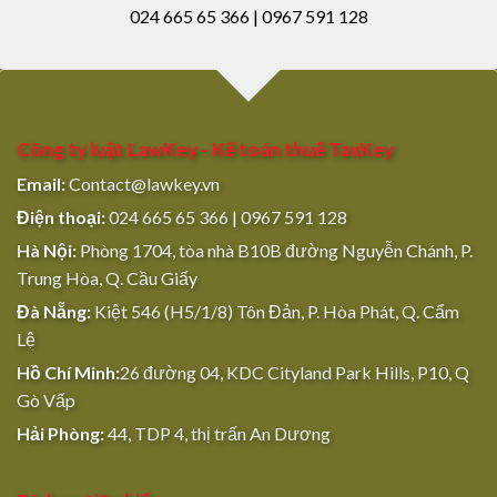
024 665 65 366 | 0967 591 128
Công ty luật LawKey - Kế toán thuế TaxKey
Email:
Contact@lawkey.vn
Điện thoại:
024 665 65 366 | 0967 591 128
Hà Nội:
Phòng 1704, tòa nhà B10B đường Nguyễn Chánh, P.
Trung Hòa, Q. Cầu Giấy
Đà Nẵng:
Kiệt 546 (H5/1/8) Tôn Đản, P. Hòa Phát, Q. Cẩm
Lệ
Hồ Chí Minh:
26 đường 04, KDC Cityland Park Hills, P10, Q
Gò Vấp
Hải Phòng:
44, TDP 4, thị trấn An Dương