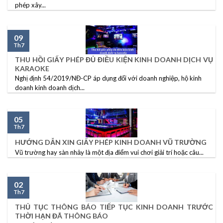
phép xây...
09
Th7
THU HỒI GIẤY PHÉP ĐỦ ĐIỀU KIỆN KINH DOANH DỊCH VỤ
KARAOKE
Nghị định 54/2019/NĐ-CP áp dụng đối với doanh nghiệp, hộ kinh
doanh kinh doanh dịch...
05
Th7
HƯỚNG DẪN XIN GIẤY PHÉP KINH DOANH VŨ TRƯỜNG
Vũ trường hay sàn nhảy là một địa điểm vui chơi giải trí hoặc câu...
02
Th7
THỦ TỤC THÔNG BÁO TIẾP TỤC KINH DOANH TRƯỚC
THỜI HẠN ĐÃ THÔNG BÁO