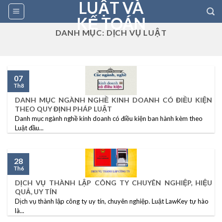
LUẬT VÀ
Skip
to
KẾ TOÁN
content
DANH MỤC:
DỊCH VỤ LUẬT
07
Th8
DANH MỤC NGÀNH NGHỀ KINH DOANH CÓ ĐIỀU KIỆN
THEO QUY ĐỊNH PHÁP LUẬT
Danh mục ngành nghề kinh doanh có điều kiện ban hành kèm theo
Luật đầu...
28
Th6
DỊCH VỤ THÀNH LẬP CÔNG TY CHUYÊN NGHIỆP, HIỆU
QUẢ, UY TÍN
Dịch vụ thành lập công ty uy tín, chuyên nghiệp. Luật LawKey tự hào
là...