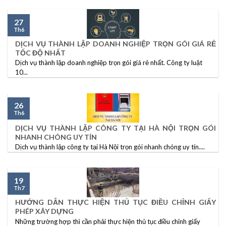
27
Th6
DỊCH VỤ THÀNH LẬP DOANH NGHIỆP TRỌN GÓI GIÁ RẺ
TỐC ĐỘ NHẤT
Dịch vụ thành lập doanh nghiệp trọn gói giá rẻ nhất. Công ty luật
10...
26
Th6
DỊCH VỤ THÀNH LẬP CÔNG TY TẠI HÀ NỘI TRỌN GÓI
NHANH CHÓNG UY TÍN
Dịch vụ thành lập công ty tại Hà Nội trọn gói nhanh chóng uy tín....
19
Th7
HƯỚNG DẪN THỰC HIỆN THỦ TỤC ĐIỀU CHỈNH GIẤY
PHÉP XÂY DỰNG
Những trường hợp thì cần phải thực hiện thủ tục điều chỉnh giấy