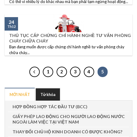
Có thể vì nhiều lý do khác nhau mà bạn phải tạm ngừng hoạt động...
24
Th12
THỦ TỤC CẤP CHỨNG CHỈ HÀNH NGHỀ TƯ VẤN PHÒNG
CHÁY CHỮA CHÁY
Bạn đang muốn được cấp chứng chỉ hành nghề tư vấn phòng cháy
chữa cháy...
1
2
3
4
5
MỚI NHẤT
Từ khóa
HỢP ĐỒNG HỢP TÁC ĐẦU TƯ (BCC)
GIẤY PHÉP LAO ĐỘNG CHO NGƯỜI LAO ĐỘNG NƯỚC
NGOÀI LÀM VIỆC TẠI VIỆT NAM
THAY ĐỔI CHỦ HỘ KINH DOANH CÓ ĐƯỢC KHÔNG?