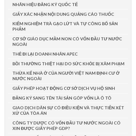
NHÃN HIỆU ĐĂNG KÝ QUỐC TẾ
GIẤY XÁC NHẬN NỘI DUNG QUẢNG CÁO THUỐC
KIỂM NGHIỆM TRÀ GẠO LỨT VÀ TỰ CÔNG BỐ SẢN
PHẨM
CƠ SỞ GIÁO DỤC MẦM NON CÓ VỐN ĐẦU TƯ NƯỚC
NGOÀI
THẺ ĐI LẠI DOANH NHÂN APEC
BỒI THƯỜNG THIỆT HẠI DO SỨC KHỎE BỊ XÂM PHẠM
THỪA KẾ NHÀ Ở CỦA NGƯỜI VIỆT NAM ĐỊNH CƯ Ở
NƯỚC NGOÀI
GIẤY PHÉP HOẠT ĐỘNG CƠ SỞ DỊCH VỤ HỘ SINH
ĐĂNG KÝ SANG TÊN TÀI SẢN GÓP VỐN LÀ Ô TÔ
GIAO DỊCH DÂN SỰ CÓ ĐIỀU KIỆN VÀ THỰC TIỄN XÉT
XỬ CỦA TÒA ÁN
CÔNG TY DƯỢC CÓ VỐN ĐẦU TƯ NƯỚC NGOÀI CÓ
XIN ĐƯỢC GIẤY PHÉP GDP?